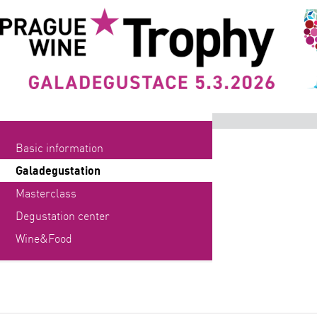
Basic information
Galadegustation
Masterclass
Degustation center
Wine&Food