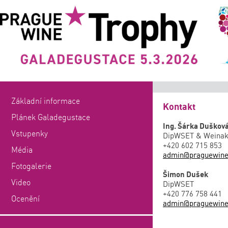
Základní informace
Kontakt
Plánek Galadegustace
Ing. Šárka Duškov
Vstupenky
DipWSET & Weinak
+420 602 715 853
Média
admin@praguewine
Fotogalerie
Šimon Dušek
Video
DipWSET
+420 776 758 441
Ocenění
admin@praguewine